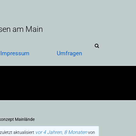
sen am Main
Impressum
Umfragen
konzept Mainlände
vor 4 Jahren, 8 Monaten
uletzt aktualisiert
von