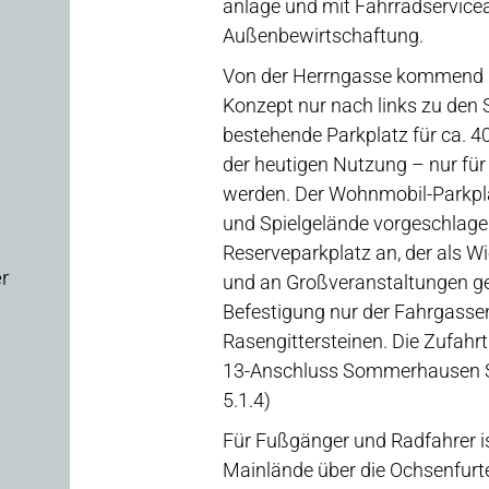
anlage und mit Fahrradservic
Außenbewirtschaftung.
Von der Herrngasse kommend k
Konzept nur nach links zu den S
bestehende Parkplatz für ca. 4
der heutigen Nutzung – nur fü
werden. Der Wohnmobil-Parkpla
und Spielgelände vorgeschlagen
Reserveparkplatz an, der als W
r
und an Großveranstaltungen gen
Befestigung nur der Fahrgassen
Rasengittersteinen. Die Zufahr
13-Anschluss Sommerhausen Süd
5.1.4)
Für Fußgänger und Radfahrer is
g
Mainlände über die Ochsenfurte