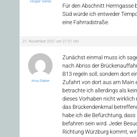
Holger Vieres
Für den Abschnitt Herrngasse 
Süd würde ich entweder Tempo 
eine Fahrradstraße.
21. November 2021 um 21:51 Uhr
Zunächst einmal muss ich sagen
nach Abriss der Brückenauffahrt
B13 regeln soll, sondern dort e
Irina Sieber
Zufahrt von dort aus am Main 
betrachte ich allerdings als ke
dieses Vorhaben nicht wirklich
das Brückendenkmal betreffend
habe ich die Befürchtung, dass
befahren sein wird. Jeder Bes
Richtung Würzburg kommt, wird