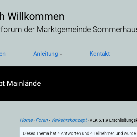
ch Willkommen
rforum der Marktgemeinde Sommerhau
en
Anleitung
Kontakt
pt Mainlände
Home
Foren
Verkehrskonzept
›
›
›
VEK 5.1.9 Erschließungs
Dieses Thema hat 4 Antworten und 4 Teilnehmer, und wurde z