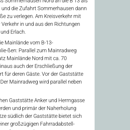
ss Sommerhausen Nord an die B 13 als
en und die Zufahrt Sommerhausen dann
aße zu verlegen. Am Kreisverkehr mit
er Verkehr in und aus den Richtungen
und Erlach.
 die Mainlände vom B-13-
hlie-ßen: Parallel zum Mainradweg
atz Mainlände Nord mit ca. 70
 hinaus auch der Erschließung der
t für deren Gäste. Vor der Gaststätte
 Der Mainradweg wird parallel neben
hen Gaststätte Anker und Herrngasse
erden und primär der Naherholung
ze südlich der Gaststätte bietet sich
einer großzügigen Fahrradabstell-